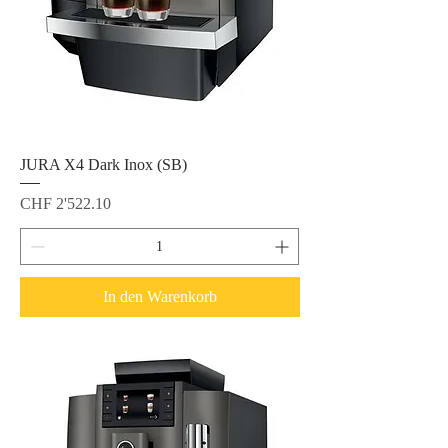
JURA X4 Dark Inox (SB)
Preis
CHF 2'522.10
In den Warenkorb