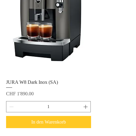
JURA W8 Dark Inox (SA)
Preis
CHF 1'890.00
In den Warenkorb