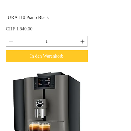
JURA J10 Piano Black
Preis
CHF 1'840.00
In den Warenkorb