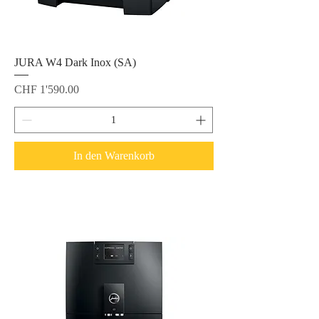
JURA W4 Dark Inox (SA)
Preis
CHF 1'590.00
In den Warenkorb