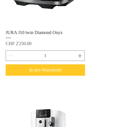
JURA J10 twin Diamond Onyx
Preis
CHF 2'250.00
In den Warenkorb