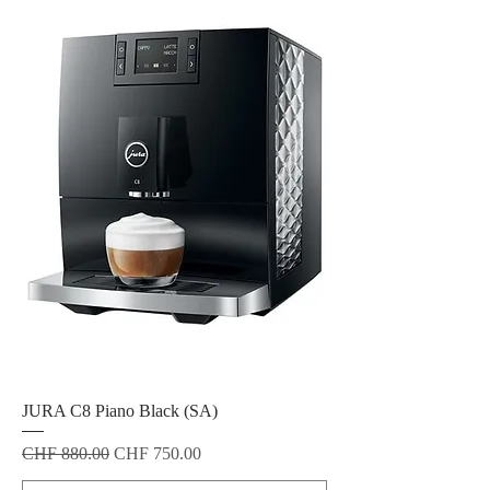
JURA C8 Piano Black (SA)
Standardpreis
Sale-Preis
CHF 880.00
CHF 750.00