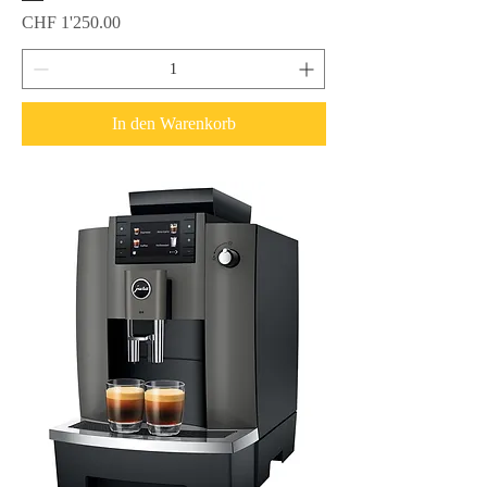
Preis
CHF 1'250.00
In den Warenkorb