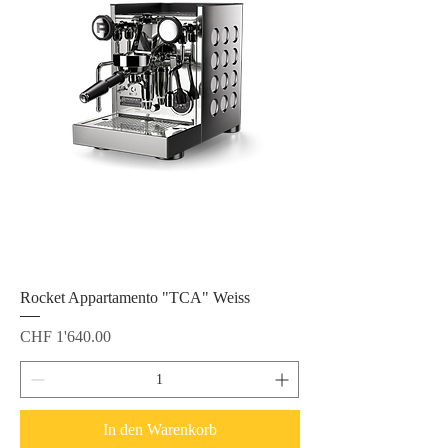
Rocket Appartamento "TCA" Weiss
Preis
CHF 1'640.00
In den Warenkorb