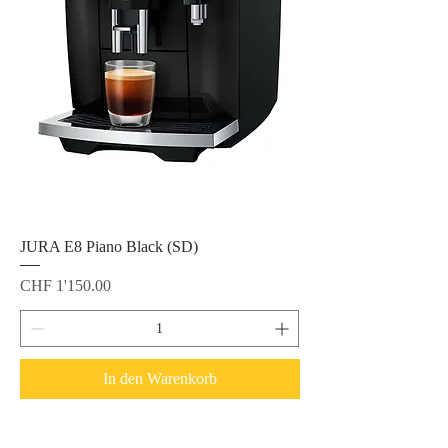
JURA E8 Piano Black (SD)
Preis
CHF 1'150.00
In den Warenkorb