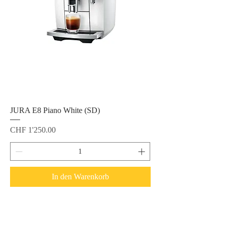
JURA E8 Piano White (SD)
Preis
CHF 1'250.00
In den Warenkorb