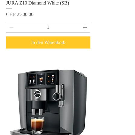
JURA Z10 Diamond White (SB)
Preis
CHF 2'300.00
In den Warenkorb