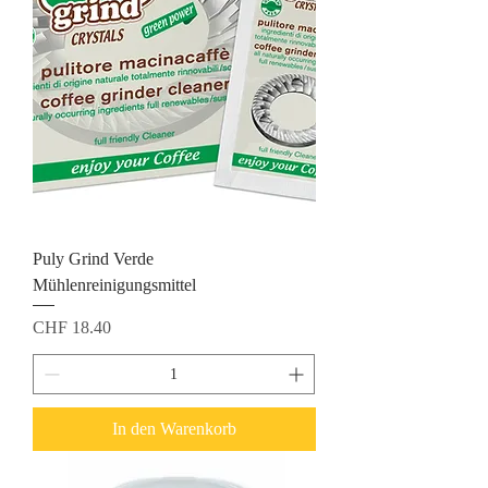
Puly Grind Verde
Mühlenreinigungsmittel
Preis
CHF 18.40
In den Warenkorb