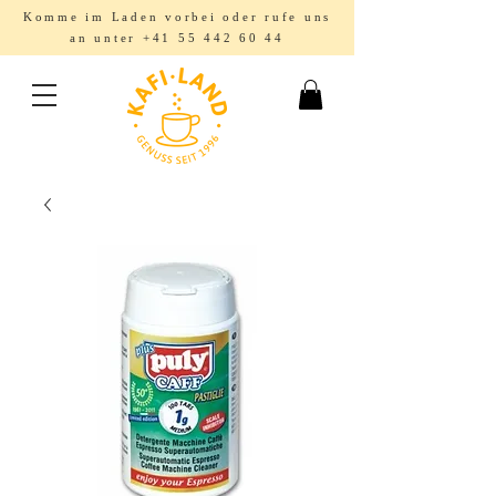
Komme im Laden vorbei oder rufe uns
an unter
+41 55 442 60 44