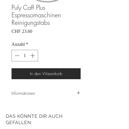
Puly Caff Plus
Espressomaschinen
Reinigungstabs
Preis
CHF 23.60
Anzahl
*
In den Warenkorb
Informationen
Espressomaschinen Reinigungsmittel
in Tablettenform für Rückspülung.
DAS KÖNNTE DIR AUCH
100 Tabs à 1g.
GEFALLEN: