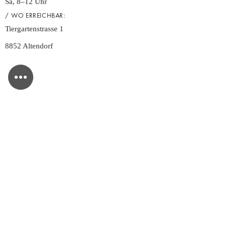
Sa, 8–12 Uhr
/ WO ERREICHBAR:
Tiergartenstrasse 1
8852 Altendorf
NEWSLETTER
ANMELDEN
ZAHLUNGSMETHODEN