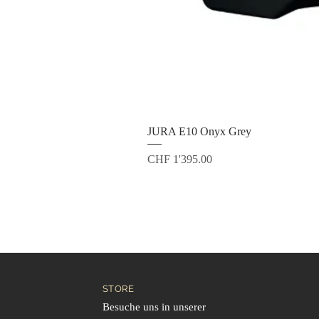
JURA E10 Onyx Grey
Preis
CHF 1'395.00
STORE
Besuche uns in unserer