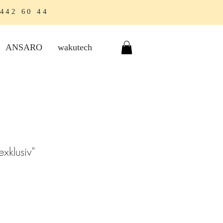
 442 60 44
ANSARO
wakutech
xklusiv"