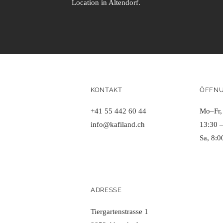
Location in Altendorf.
KONTAKT
ÖFFNU
+41 55 442 60 44
Mo–Fr,
info@kafiland.ch
13:30 
Sa, 8:0
ADRESSE
Tiergartenstrasse 1