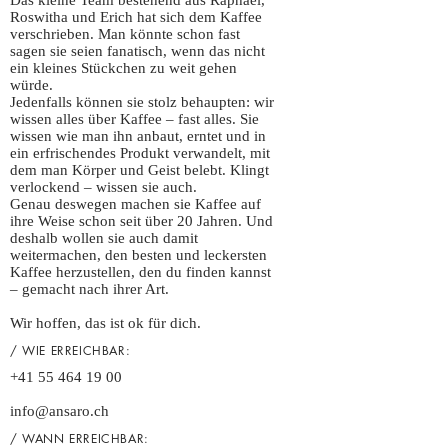
Das kleine Team bestehend aus Raphael,
Roswitha und Erich hat sich dem Kaffee
verschrieben. Man könnte schon fast
sagen sie seien fanatisch, wenn das nicht
ein kleines Stückchen zu weit gehen
würde.
Jedenfalls können sie stolz behaupten: wir
wissen alles über Kaffee – fast alles. Sie
wissen wie man ihn anbaut, erntet und in
ein erfrischendes Produkt verwandelt, mit
dem man Körper und Geist belebt. Klingt
verlockend – wissen sie auch.
Genau deswegen machen sie Kaffee auf
ihre Weise schon seit über 20 Jahren. Und
deshalb wollen sie auch damit
weitermachen, den besten und leckersten
Kaffee herzustellen, den du finden kannst
– gemacht nach ihrer Art.
Wir hoffen, das ist ok für dich.
/ WIE ERREICHBAR:
+41 55 464 19 00
info@ansaro.ch
/ WANN ERREICHBAR: